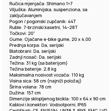
Ručica mjenjača: Shimano 1×7
Viljuška: Aluminijska, suspenziona, sa
zaključavanjem
Pogon / pogonski zupčanik: 44T
Ruble: 7-brzinski kasetni, 14–28T
Točkovi: 20”
Gume: Ojačane e-bike gume, 20 x 4.00
Prednja korpa: Da, serijski
Blatobrani: Da, serijski
Zadnji nosač: Da, serijski
Težina: 31 kg (sa baterijom)
Težina baterije: 2.8 kg
Maksimalna nosivost vozača: 110 kg
Visina sica: 58 cm (najniži položaj)
Širina volana: 78 cm
Dužina: 157 cm
Dimenzije sklopljenog bicikla: 100 x 64 x 90 cm
Kablovi i konektori: Vodootporni, IP65
Certifikati: CE, EN15194, UN38.3, IPX5, EMC, LVD