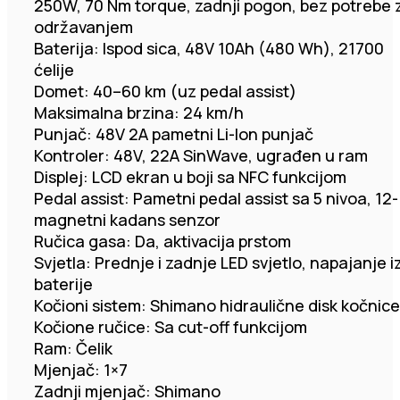
250W, 70 Nm torque, zadnji pogon, bez potrebe 
održavanjem
Baterija: Ispod sica, 48V 10Ah (480 Wh), 21700
ćelije
Domet: 40–60 km (uz pedal assist)
Maksimalna brzina: 24 km/h
Punjač: 48V 2A pametni Li-Ion punjač
Kontroler: 48V, 22A SinWave, ugrađen u ram
Displej: LCD ekran u boji sa NFC funkcijom
Pedal assist: Pametni pedal assist sa 5 nivoa, 12-
magnetni kadans senzor
Ručica gasa: Da, aktivacija prstom
Svjetla: Prednje i zadnje LED svjetlo, napajanje i
baterije
Kočioni sistem: Shimano hidraulične disk kočnice
Kočione ručice: Sa cut-off funkcijom
Ram: Čelik
Mjenjač: 1×7
Zadnji mjenjač: Shimano